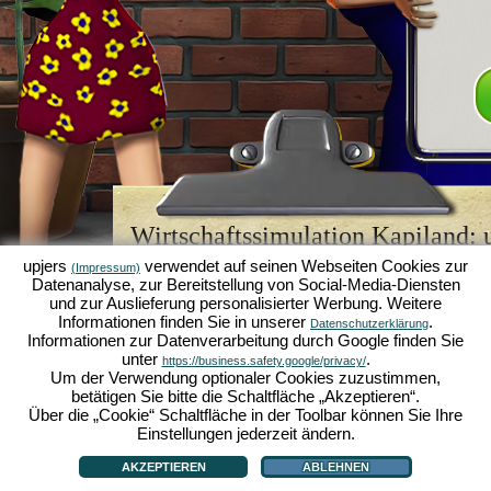
Wirtschaftssimulation Kapiland: u
Browsergame-Legende
upjers
verwendet auf seinen Webseiten Cookies zur
(Impressum)
Datenanalyse, zur Bereitstellung von Social-Media-Diensten
Kapiland gehört zu den besten
Browsergames
sein
und zur Auslieferung personalisierter Werbung. Weitere
Retro Game
für Fans von Wirtschaftssimulationen. 
Informationen finden Sie in unserer
.
Datenschutzerklärung
es einst zum "MMO of the Year" gekürt und begeist
Informationen zur Datenverarbeitung durch Google finden Sie
strategischen
Online Games
. Hier kannst du als 
unter
.
https://business.safety.google/privacy/
Wirtschaftsimperium aufbauen und in der Welt der
Um der Verwendung optionaler Cookies zuzustimmen,
Karriere machen!
betätigen Sie bitte die Schaltfläche „Akzeptieren“.
Über die „Cookie“ Schaltfläche in der Toolbar können Sie Ihre
Einstellungen jederzeit ändern.
AKZEPTIEREN
ABLEHNEN