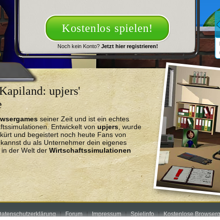
Kostenlos spielen!
Noch kein Konto?
Jetzt hier registrieren!
Kapiland: upjers'
e
owsergames
seiner Zeit und ist ein echtes
ftssimulationen. Entwickelt von
upjers
, wurde
kürt und begeistert noch heute Fans von
r kannst du als Unternehmer dein eigenes
in der Welt der
Wirtschaftssimulationen
atenschutzerklärung
Forum
Impressum
Spielinfo
Kostenlose Browserg