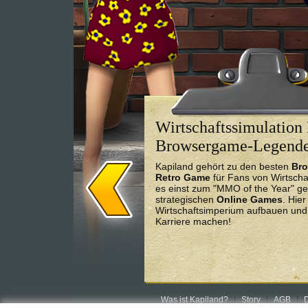
Wirtschaftssimulation 
Browsergame-Legend
Kapiland gehört zu den besten
Br
Retro Game
für Fans von Wirtscha
es einst zum "MMO of the Year" ge
strategischen
Online Games
. Hie
Wirtschaftsimperium aufbauen und 
Karriere machen!
Was ist Kapiland?
Story
AGB
D