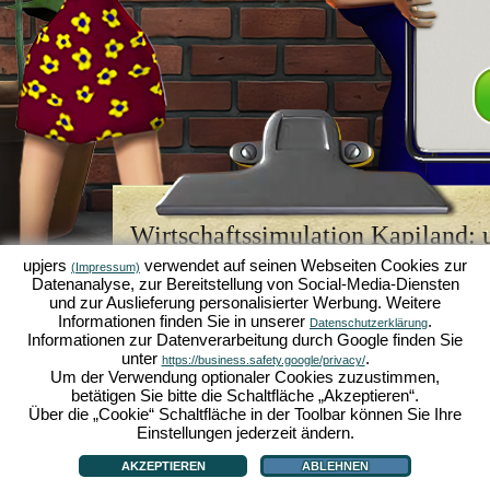
Wirtschaftssimulation Kapiland: u
Browsergame-Legende
upjers
verwendet auf seinen Webseiten Cookies zur
(Impressum)
Datenanalyse, zur Bereitstellung von Social-Media-Diensten
Kapiland gehört zu den besten
Browsergames
sein
und zur Auslieferung personalisierter Werbung. Weitere
Retro Game
für Fans von Wirtschaftssimulationen. 
Informationen finden Sie in unserer
.
Datenschutzerklärung
es einst zum "MMO of the Year" gekürt und begeist
Informationen zur Datenverarbeitung durch Google finden Sie
strategischen
Online Games
. Hier kannst du als 
unter
.
https://business.safety.google/privacy/
Wirtschaftsimperium aufbauen und in der Welt der
Um der Verwendung optionaler Cookies zuzustimmen,
Karriere machen!
betätigen Sie bitte die Schaltfläche „Akzeptieren“.
Über die „Cookie“ Schaltfläche in der Toolbar können Sie Ihre
Einstellungen jederzeit ändern.
AKZEPTIEREN
ABLEHNEN