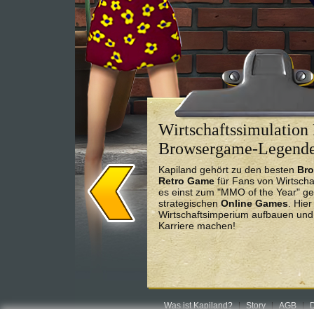
Wirtschaftssimulation 
Browsergame-Legend
Kapiland gehört zu den besten
Br
Retro Game
für Fans von Wirtscha
es einst zum "MMO of the Year" ge
strategischen
Online Games
. Hie
Wirtschaftsimperium aufbauen und 
Karriere machen!
Was ist Kapiland?
Story
AGB
D