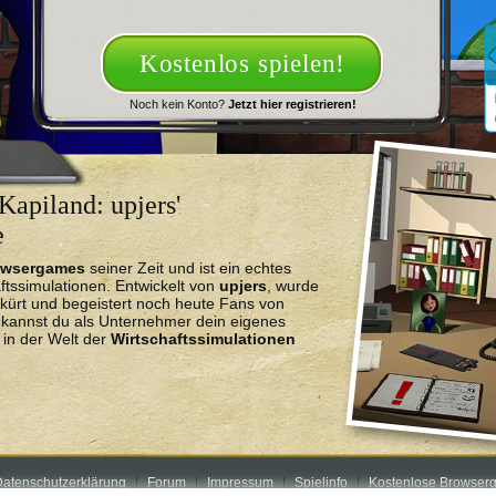
Kostenlos spielen!
Noch kein Konto?
Jetzt hier registrieren!
Kapiland: upjers'
e
owsergames
seiner Zeit und ist ein echtes
ftssimulationen. Entwickelt von
upjers
, wurde
kürt und begeistert noch heute Fans von
r kannst du als Unternehmer dein eigenes
in der Welt der
Wirtschaftssimulationen
atenschutzerklärung
Forum
Impressum
Spielinfo
Kostenlose Browserg