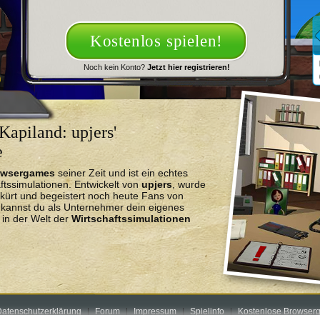
Kostenlos spielen!
Noch kein Konto?
Jetzt hier registrieren!
Kapiland: upjers'
e
owsergames
seiner Zeit und ist ein echtes
ftssimulationen. Entwickelt von
upjers
, wurde
kürt und begeistert noch heute Fans von
r kannst du als Unternehmer dein eigenes
in der Welt der
Wirtschaftssimulationen
atenschutzerklärung
Forum
Impressum
Spielinfo
Kostenlose Browserg