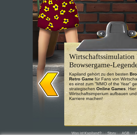
Wirtschaftssimulation 
Browsergame-Legend
Kapiland gehört zu den besten
Br
Retro Game
für Fans von Wirtscha
es einst zum "MMO of the Year" ge
strategischen
Online Games
. Hie
Wirtschaftsimperium aufbauen und 
Karriere machen!
Was ist Kapiland?
Story
AGB
D