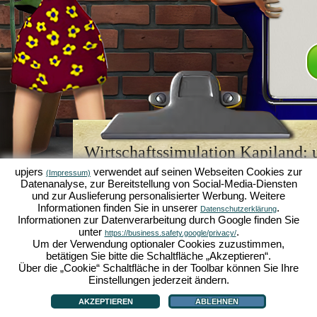
Wirtschaftssimulation Kapiland: u
Browsergame-Legende
upjers
verwendet auf seinen Webseiten Cookies zur
(Impressum)
Datenanalyse, zur Bereitstellung von Social-Media-Diensten
Kapiland gehört zu den besten
Browsergames
sein
und zur Auslieferung personalisierter Werbung. Weitere
Retro Game
für Fans von Wirtschaftssimulationen. 
Informationen finden Sie in unserer
.
Datenschutzerklärung
es einst zum "MMO of the Year" gekürt und begeist
Informationen zur Datenverarbeitung durch Google finden Sie
strategischen
Online Games
. Hier kannst du als 
unter
.
https://business.safety.google/privacy/
Wirtschaftsimperium aufbauen und in der Welt der
Um der Verwendung optionaler Cookies zuzustimmen,
Karriere machen!
betätigen Sie bitte die Schaltfläche „Akzeptieren“.
Über die „Cookie“ Schaltfläche in der Toolbar können Sie Ihre
Einstellungen jederzeit ändern.
AKZEPTIEREN
ABLEHNEN