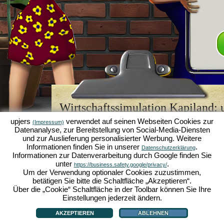
Wirtschaftssimulation Kapiland: u
Browsergame-Legende
upjers
verwendet auf seinen Webseiten Cookies zur
(Impressum)
Datenanalyse, zur Bereitstellung von Social-Media-Diensten
Kapiland gehört zu den besten
Browsergames
sein
und zur Auslieferung personalisierter Werbung. Weitere
Retro Game
für Fans von Wirtschaftssimulationen. 
Informationen finden Sie in unserer
.
Datenschutzerklärung
es einst zum "MMO of the Year" gekürt und begeist
Informationen zur Datenverarbeitung durch Google finden Sie
strategischen
Online Games
. Hier kannst du als 
unter
.
https://business.safety.google/privacy/
Wirtschaftsimperium aufbauen und in der Welt der
Um der Verwendung optionaler Cookies zuzustimmen,
Karriere machen!
betätigen Sie bitte die Schaltfläche „Akzeptieren“.
Über die „Cookie“ Schaltfläche in der Toolbar können Sie Ihre
Einstellungen jederzeit ändern.
AKZEPTIEREN
ABLEHNEN