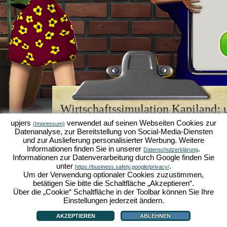
Wirtschaftssimulation Kapiland: u
Browsergame-Legende
upjers
verwendet auf seinen Webseiten Cookies zur
(Impressum)
Datenanalyse, zur Bereitstellung von Social-Media-Diensten
Kapiland gehört zu den besten
Browsergames
sein
und zur Auslieferung personalisierter Werbung. Weitere
Retro Game
für Fans von Wirtschaftssimulationen. 
Informationen finden Sie in unserer
.
Datenschutzerklärung
es einst zum "MMO of the Year" gekürt und begeist
Informationen zur Datenverarbeitung durch Google finden Sie
strategischen
Online Games
. Hier kannst du als 
unter
.
https://business.safety.google/privacy/
Wirtschaftsimperium aufbauen und in der Welt der
Um der Verwendung optionaler Cookies zuzustimmen,
Karriere machen!
betätigen Sie bitte die Schaltfläche „Akzeptieren“.
Über die „Cookie“ Schaltfläche in der Toolbar können Sie Ihre
Einstellungen jederzeit ändern.
AKZEPTIEREN
ABLEHNEN