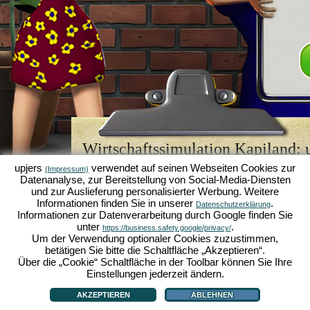
Wirtschaftssimulation Kapiland: u
Browsergame-Legende
upjers
verwendet auf seinen Webseiten Cookies zur
(Impressum)
Datenanalyse, zur Bereitstellung von Social-Media-Diensten
Kapiland gehört zu den besten
Browsergames
sein
und zur Auslieferung personalisierter Werbung. Weitere
Retro Game
für Fans von Wirtschaftssimulationen. 
Informationen finden Sie in unserer
.
Datenschutzerklärung
es einst zum "MMO of the Year" gekürt und begeist
Informationen zur Datenverarbeitung durch Google finden Sie
strategischen
Online Games
. Hier kannst du als 
unter
.
https://business.safety.google/privacy/
Wirtschaftsimperium aufbauen und in der Welt der
Um der Verwendung optionaler Cookies zuzustimmen,
Karriere machen!
betätigen Sie bitte die Schaltfläche „Akzeptieren“.
Über die „Cookie“ Schaltfläche in der Toolbar können Sie Ihre
Einstellungen jederzeit ändern.
AKZEPTIEREN
ABLEHNEN