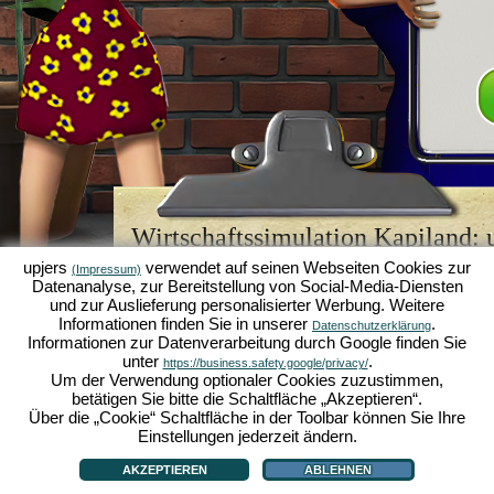
Wirtschaftssimulation Kapiland: u
Browsergame-Legende
upjers
verwendet auf seinen Webseiten Cookies zur
(Impressum)
Datenanalyse, zur Bereitstellung von Social-Media-Diensten
Kapiland gehört zu den besten
Browsergames
sein
und zur Auslieferung personalisierter Werbung. Weitere
Retro Game
für Fans von Wirtschaftssimulationen. 
Informationen finden Sie in unserer
.
Datenschutzerklärung
es einst zum "MMO of the Year" gekürt und begeist
Informationen zur Datenverarbeitung durch Google finden Sie
strategischen
Online Games
. Hier kannst du als 
unter
.
https://business.safety.google/privacy/
Wirtschaftsimperium aufbauen und in der Welt der
Um der Verwendung optionaler Cookies zuzustimmen,
Karriere machen!
betätigen Sie bitte die Schaltfläche „Akzeptieren“.
Über die „Cookie“ Schaltfläche in der Toolbar können Sie Ihre
Einstellungen jederzeit ändern.
AKZEPTIEREN
ABLEHNEN