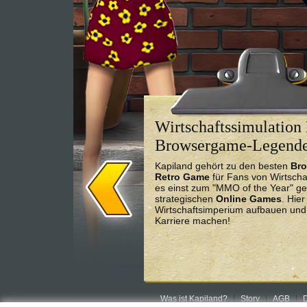
Wirtschaftssimulation 
Browsergame-Legend
Kapiland gehört zu den besten
Br
Retro Game
für Fans von Wirtscha
es einst zum "MMO of the Year" ge
strategischen
Online Games
. Hie
Wirtschaftsimperium aufbauen und 
Karriere machen!
Was ist Kapiland?
Story
AGB
D