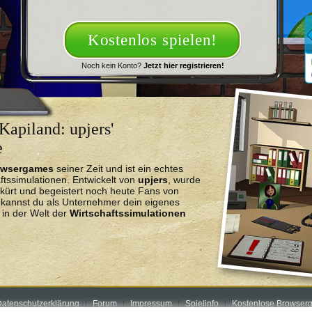
Kostenlos spielen!
Noch kein Konto?
Jetzt hier registrieren!
Kapiland: upjers'
e
owsergames
seiner Zeit und ist ein echtes
ftssimulationen. Entwickelt von
upjers
, wurde
kürt und begeistert noch heute Fans von
r kannst du als Unternehmer dein eigenes
in der Welt der
Wirtschaftssimulationen
atenschutzerklärung
Forum
Impressum
Spielinfo
Kostenlose Browserg